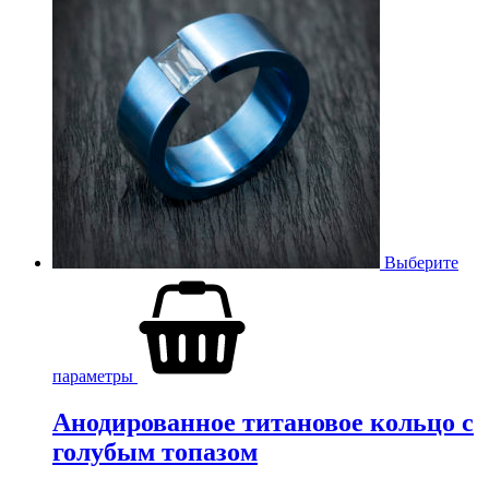
Выберите
параметры
Анодированное титановое кольцо с
голубым топазом