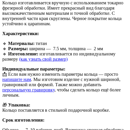
Кольцо изготавливается вручную с использованием токарно
фрезерной обработки. Имеет прекрасный вид благодаря
высококачественным материалам и точной обработке. С
внутренней части края скруглены. Черное покрытие кольца
устойчиво к царапинам.
Характеристики:
🔹
Материалы:
титан
🔹
Размеры:
ширина —
7.5
мм, толщина —
2
мм
🔹
Изготовление:
изготавливается по индивидуальному
размеру
(как узнать свой размер)
Индивидуальные параметры:
📩 Если вам нужно изменить параметры кольца — просто
напишите нам
. Мы изготовим изделие с нужной шириной,
гравировкой или формой. Также можно добавить
персональную гравировку
, чтобы сделать кольцо ещё более
личным.
🎁
Упаковка:
Кольцо поставляется в стильной подарочной коробке.
Срок изготовления:
Обычно — 7–10 рабочих дней. Возможна срочная обработка